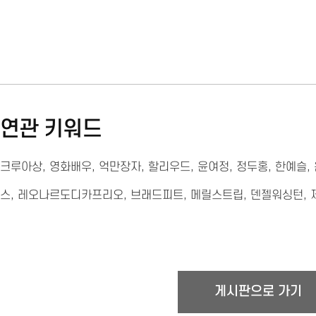
연관 키워드
크루아상
,
영화배우
,
억만장자
,
할리우드
,
윤여정
,
정두홍
,
한예슬
,
스
,
레오나르도디카프리오
,
브래드피트
,
메릴스트립
,
덴젤워싱턴
,